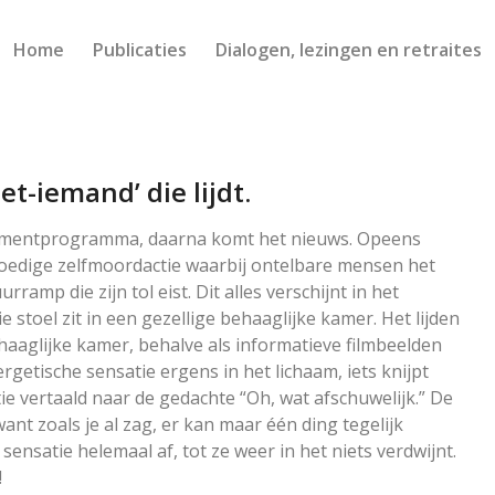
Home
Publicaties
Dialogen, lezingen en retraites
iet-iemand’ die lijdt.
amusementprogramma, daarna komt het nieuws. Opeens
oedige zelfmoordactie waarbij ontelbare mensen het
ramp die zijn tol eist. Dit alles verschijnt in het
ie stoel zit in een gezellige behaaglijke kamer. Het lijden
ehaaglijke kamer, behalve als informatieve filmbeelden
rgetische sensatie ergens in het lichaam, iets knijpt
e vertaald naar de gedachte “Oh, wat afschuwelijk.” De
nt zoals je al zag, er kan maar één ding tegelijk
ensatie helemaal af, tot ze weer in het niets verdwijnt.
!