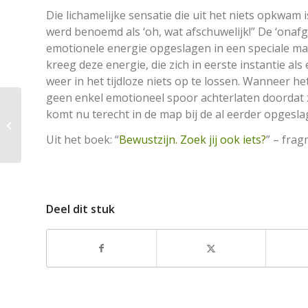
Die lichamelijke sensatie die uit het niets opkwam i
werd benoemd als ‘oh, wat afschuwelijk!” De ‘onaf
emotionele energie opgeslagen in een speciale ma
kreeg deze energie, die zich in eerste instantie als
weer in het tijdloze niets op te lossen. Wanneer h
geen enkel emotioneel spoor achterlaten doordat 
Alle informatie is
komt nu terecht in de map bij de al eerder opgesla
afkomstig uit het
geheugen van de
Uit het boek: “
Bewustzijn. Zoek jij ook iets?
” – fra
totale mensheid
Deel dit stuk