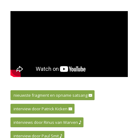
DE FILM
nieuwste fragment en opname satsang
interview door Patrick Kicken
interviews door Rinus van Warven
interview door Paul Smit