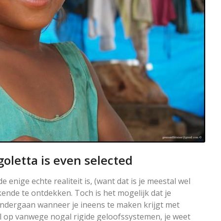
Egoletta is even selected
e enige echte realiteit is, (want dat is je meestal wel
ende te ontdekken. Toch is het mogelijk dat je
ndergaan wanneer je ineens te maken krijgt met
el op vanwege nogal rigide geloofssystemen, je weet