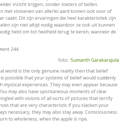
der inzicht krijgen, zonder toeters of bellen.
n met visioenen van allerlei aard komen ook voor of
r raakt. Dit zijn ervaringen die heel karakteristiek zijn
selen zijn niet altijd nodig waardoor ze ook uit kunnen
je nodig hebt om tot heelheid terug te keren, wanneer de
gment 244
foto:
Sumanth Garakarajula
l world is the only genuine reality then that belief
is possible that your systems of belief would suddenly
th mystical experiences. They may even appear because
w. You may also have spontaneous moments of clear
ingled with visions of all sorts of pictures that terrify
es that are very characteristic if you slacken your
ways necessary, they may also stay away. Consciousness
turn to wholeness, when the apple is ripe.