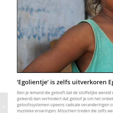
‘Egolientje’ is zelfs uitverkoren 
Ben je iemand die gelooft dat de stoffelijke wereld d
geleerd) dan verhindert dat geloof je om het onbek
Stoffelijkheid is een
geloofssystemen opeens radicale veranderingen o
gigantische illusie
mystieke ervaringen. Misschien treden die zelfs w