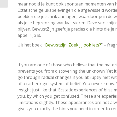
maar nooit! Je kunt ook spontaan momenten van hel
Extatische geluksbelevingen die afgewisseld worde
beelden die je schrik aanjagen, waardoor je in de wa
als je je begrenzing wat laat vieren. Deze verschijn
blijven. BewustZijn geeft je precies die hints die 
appel rijp is.
Uit het boek: “
Bewustzijn. Zoek jij ook iets?
” – fra
If you are one of those who believe that the materia
prevents you from discovering the unknown. Yet it 
go through radical changes if you abruptly met wi
of a rather rigid system of belief. You never kno
insight just like that. Ecstatic experiences of bliss m
you, by which you get confused. These are experienc
limitations slightly. These appearances are not al
gives you exactly the hints you need in order to re