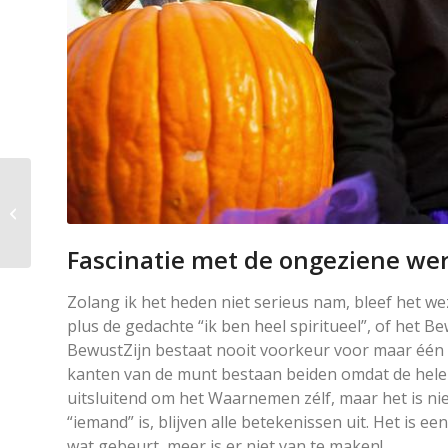
De gebeurtenissen
spelen zich af in de
onverstoorbare ruimte
die jij bent. Events...
Fascinatie met de ongeziene we
Zolang ik het heden niet serieus nam, bleef het weze
plus de gedachte “ik ben heel spiritueel”, of het Be
BewustZijn bestaat nooit voorkeur voor maar één k
kanten van de munt bestaan beiden omdat de hele m
uitsluitend om het Waarnemen zélf, maar het is ni
“iemand” is, blijven alle betekenissen uit. Het is 
wat gebeurt, meer is er niet van te maken!