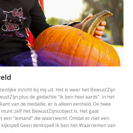
reld
nlijke inzicht bij mij uit. Het is weer het BewustZijn
wustZijn plus de gedachte “ik ben heel aards”. In het
ant van de medaille, er is alleen eenheid. De twee
unt zélf het BewustZijnsobject is. Het gaat
et een “iemand” die waarneemt. Omdat er niet een
een kijkspel! Geen denkspel! Ik ben het Waarnemen van