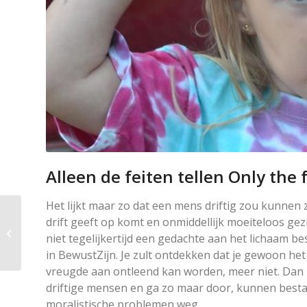
Alleen de feiten tellen Only the 
Het lijkt maar zo dat een mens driftig zou kunnen z
Het geheugen heeft
drift geeft op komt en onmiddellijk moeiteloos gez
iets “toverachtigs”, het
niet tegelijkertijd een gedachte aan het lichaam b
kan mij van alles
in BewustZijn. Je zult ontdekken dat je gewoon he
wijsmaken
vreugde aan ontleend kan worden, meer niet. Dan k
driftige mensen en ga zo maar door, kunnen bestaa
moralistische problemen weg.