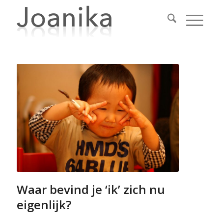
Waar bevind je ‘ik’ zich nu
eigenlijk?