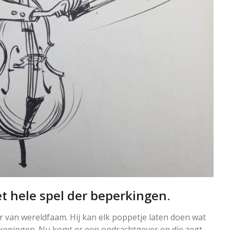
t hele spel der beperkingen.
 van wereldfaam. Hij kan elk poppetje laten doen wat
n tekeningen. Nu komt er een opdrachtgever en die zegt,