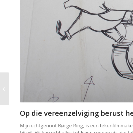
De doorgang naar de
vrede is het pure Licht
zonder de objecten.
Op die vereenzelviging berust he
Mijn echtgenoot Børge Ring, is een tekenfilmmaker
hij wil. Hij kan echt alles tot leven roepen via zij