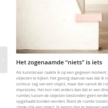
Er bestaat geen
verband tussen het
Het zogenaamde “niets” is iets
verlangde object en
jouw ‘ik-gedachte’....
Als kunstenaar raakte ik op een gegeven moment 
objecten te kijken. Het gevolg daarvan was dat ik n
contour zag van een object, maar dan vanuit de ru
impressies. Het kon niet anders dan dat er een d
ruimtes tussen de objecten bestonden geen eerder
opgehaald konden worden. Want de ruimte tussen 
zijnde óók een object. Ik begon dan te tekenen wat ik