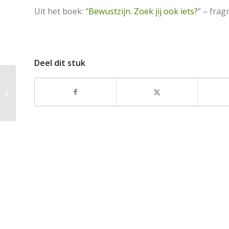
Uit het boek: “
Bewustzijn. Zoek jij ook iets?
” – fra
Deel dit stuk
Ik leed door mijn eigen
beleving van de
gedachten die
verschenen en
verdwen...