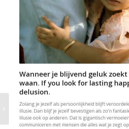
Wanneer je blijvend geluk zoekt 
waan. If you look for lasting hap
delusion.
Memory is a real “road
Zolang je jezelf als persoonlijkheid blijft veroorde
block” , a difficult
illusie. Dan blijf je jezelf bevestigen als zo’n fant
hurdle to jump.
illusie ook op anderen. Dat is gigantisch vermoeie
communiceren met mensen die alles wat je zegt op 