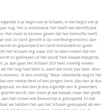
, eigenlijk is je begin van je lichaam, in het begin van je
 maar nog. Het is onbemand. Het heeft wel identificatie
en. Het moet te kennen geven dat het behoefte heeft
ar ook zo sterk gericht is op overlevingsinstinct, dan
aaid wordt en gepamperd en zacht behandeld en goed
 Om het lichaam zeg maar zich te laten voelen dat het
ikt wordt en geknepen of het wordt heel kwaad bejegend,
 ja, dan gaat het lichaam zich heel onveilig voelen.
als het nog heel klein is, want dat komt pas later, door
 noemen, ‘ik ben onveilig’. Maar uiteindelijk begint het
e dan een meisje bent of een jongen bent, dan ben je dus
 gepraat, en dan ben je dus eigenlijk een ik geworden,
am geprikt wordt, dan noem je dat kwaad, maar dan gelijk
 aan het Universele Bewustzijn is gekoppeld. En dat
Maar we hebben het aan het lichaam gekoppeld als een