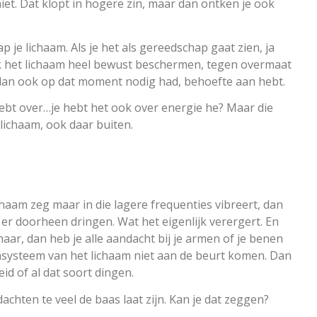
niet. Dat klopt in hogere zin, maar dan ontken je ook
hap je lichaam. Als je het als gereedschap gaat zien, ja
ok het lichaam heel bewust beschermen, tegen overmaat
dan ook op dat moment nodig had, behoefte aan hebt.
n hebt over…je hebt het ook over energie he? Maar die
lichaam, ook daar buiten.
ichaam zeg maar in die lagere frequenties vibreert, dan
er doorheen dringen. Wat het eigenlijk verergert. En
aar, dan heb je alle aandacht bij je armen of je benen
nsysteem van het lichaam niet aan de beurt komen. Dan
id of al dat soort dingen.
dachten te veel de baas laat zijn. Kan je dat zeggen?