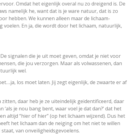
p ervoor. Omdat het eigenlijk overal nu zo dreigend is. De
s namelijk he, want dat is je ware natuur, dat is zo
voor hebben. We kunnen alleen maar de lichaam-
 voelen. En ja, die wordt door het lichaam, natuurlijk,
n. De signalen die je uit moet geven, omdat je niet voor
 mensen, die jou verzorgen. Maar als volwassenen, dan
uurlijk wel.
t….ja, los moet laten. Jij zegt eigenlijk, de zwaarte er af
m zitten, daar heb je ze uiteindelijk geïdentificeerd, daar
n ‘als je nou bang bent, waar voel je dat dan?’ dat het
en altijd “hier of hier” (op het lichaam wijzend). Dus het
eeft het lichaam dan de neiging om het niet te willen
staat, van onveiligheidsgevoelens.