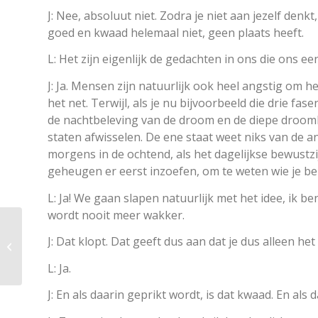
J: Nee, absoluut niet. Zodra je niet aan jezelf denkt
goed en kwaad helemaal niet, geen plaats heeft.
L: Het zijn eigenlijk de gedachten in ons die ons ee
J: Ja. Mensen zijn natuurlijk ook heel angstig om het
het net. Terwijl, als je nu bijvoorbeeld die drie f
de nachtbeleving van de droom en de diepe droomloz
staten afwisselen. De ene staat weet niks van de an
morgens in de ochtend, als het dagelijkse bewustzi
geheugen er eerst inzoefen, om te weten wie je be
L: Ja! We gaan slapen natuurlijk met het idee, ik b
wordt nooit meer wakker.
Ik kan het verleden
J: Dat klopt. Dat geeft dus aan dat je dus alleen he
niet ervaren en ook de
toekomst niet
L: Ja.
J: En als daarin geprikt wordt, is dat kwaad. En als 