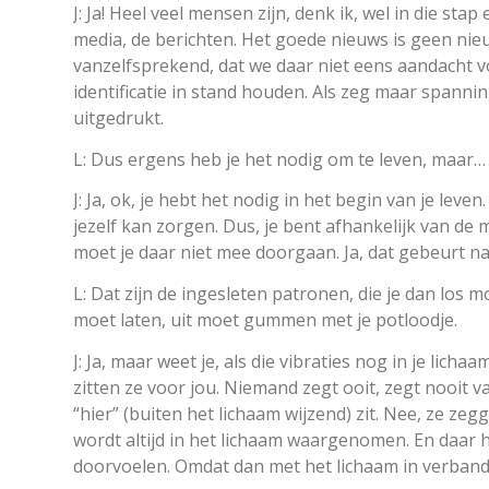
J: Ja! Heel veel mensen zijn, denk ik, wel in die sta
media, de berichten. Het goede nieuws is geen nieuw
vanzelfsprekend, dat we daar niet eens aandacht 
identificatie in stand houden. Als zeg maar spanning
uitgedrukt.
L: Dus ergens heb je het nodig om te leven, maar…
J: Ja, ok, je hebt het nodig in het begin van je leve
jezelf kan zorgen. Dus, je bent afhankelijk van de
moet je daar niet mee doorgaan. Ja, dat gebeurt nat
L: Dat zijn de ingesleten patronen, die je dan los moe
moet laten, uit moet gummen met je potloodje.
J: Ja, maar weet je, als die vibraties nog in je lichaa
zitten ze voor jou. Niemand zegt ooit, zegt nooit va
“hier” (buiten het lichaam wijzend) zit. Nee, ze zegg
wordt altijd in het lichaam waargenomen. En daar h
doorvoelen. Omdat dan met het lichaam in verband 