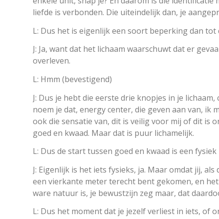
enkele unit, snap je? En daarom is die identificati
liefde is verbonden. Die uiteindelijk dan, je aangepra
L: Dus het is eigenlijk een soort beperking dan to
J: Ja, want dat het lichaam waarschuwt dat er gevaa
overleven.
L: Hmm (bevestigend)
J: Dus je hebt die eerste drie knopjes in je lichaa
noem je dat, energy center, die geven aan van, ik m
ook die sensatie van, dit is veilig voor mij of dit is 
goed en kwaad. Maar dat is puur lichamelijk.
L: Dus de start tussen goed en kwaad is een fysiek 
J: Eigenlijk is het iets fysieks, ja. Maar omdat jij, al
een vierkante meter terecht bent gekomen, en het li
ware natuur is, je bewustzijn zeg maar, dat daardo
L: Dus het moment dat je jezelf verliest in iets, of