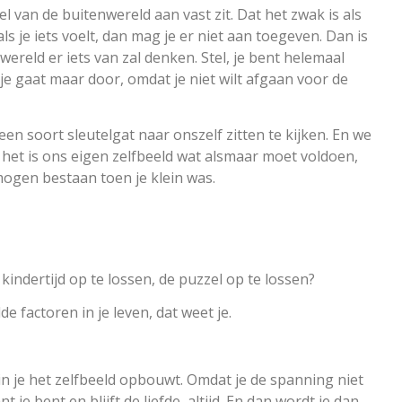
el van de buitenwereld aan vast zit. Dat het zwak is als
s je iets voelt, dan mag je er niet aan toegeven. Dan is
nwereld er iets van zal denken. Stel, je bent helemaal
je gaat maar door, omdat je niet wilt afgaan voor de
 een soort sleutelgat naar onszelf zitten te kijken. En we
 het is ons eigen zelfbeeld wat alsmaar moet voldoen,
ogen bestaan toen je klein was.
e kindertijd op te lossen, de puzzel op te lossen?
lde factoren in je leven, dat weet je.
arin je het zelfbeeld opbouwt. Omdat je de spanning niet
je bent en blijft de liefde, altijd. En dan wordt je dan