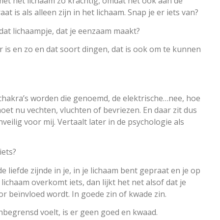
e met het lichaam zo krachtig, omdat het ook aan de
at is als alleen zijn in het lichaam. Snap je er iets van?
t dat lichaampje, dat je eenzaam maakt?
r is en zo en dat soort dingen, dat is ook om te kunnen
m, chakra’s worden die genoemd, de elektrische…nee, hoe
oet nu vechten, vluchten of bevriezen. En daar zit dus
onveilig voor mij. Vertaalt later in de psychologie als
iets?
s de liefde zijnde in je, in je lichaam bent gepraat en je op
chaam overkomt iets, dan lijkt het net alsof dat je
or beïnvloed wordt. In goede zin of kwade zin.
 onbegrensd voelt, is er geen goed en kwaad.