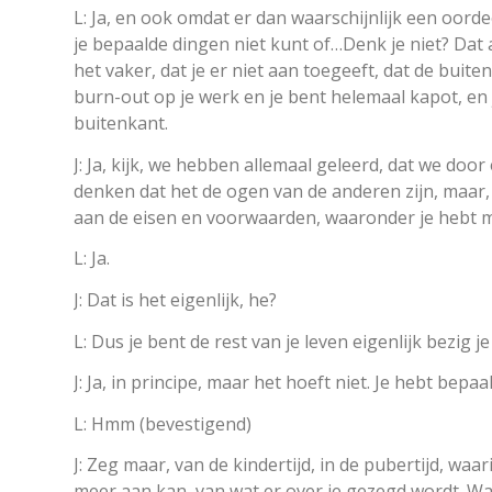
L: Ja, en ook omdat er dan waarschijnlijk een oorde
je bepaalde dingen niet kunt of…Denk je niet? Dat al
het vaker, dat je er niet aan toegeeft, dat de buite
burn-out op je werk en je bent helemaal kapot, en 
buitenkant.
J: Ja, kijk, we hebben allemaal geleerd, dat we door
denken dat het de ogen van de anderen zijn, maar,
aan de eisen en voorwaarden, waaronder je hebt m
L: Ja.
J: Dat is het eigenlijk, he?
L: Dus je bent de rest van je leven eigenlijk bezig j
J: Ja, in principe, maar het hoeft niet. Je hebt bepaa
L: Hmm (bevestigend)
J: Zeg maar, van de kindertijd, in de pubertijd, wa
meer aan kan, van wat er over je gezegd wordt. Want 