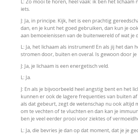
L: Zo mooi te horen, heel vaak: ik ben het lichaam 
iets.
J: Ja, in principe. Kijk, het is een prachtig gereedsc
dan, en je kunt het goed gebruiken, dan kun je o
aan bemoeienissen van de buitenwereld of wat je 
L: Ja, het lichaam als instrument! En als jij het da
stromen door, buiten en overal. Is gewoon door je 
J: Ja, je lichaam is een energetisch veld.
L: Ja.
J: En als je bijvoorbeeld heel angstig bent en het l
kunnen er ook de lagere frequenties van buiten af 
als dat gebeurt, zegt de wetenschap nu ook altijd m
om te vechten of te vluchten en dan kan je immuu
ben je veel eerder prooi voor ziektes of vermoeidhe
L: Ja, die bevries je dan op dat moment, dat je je ge