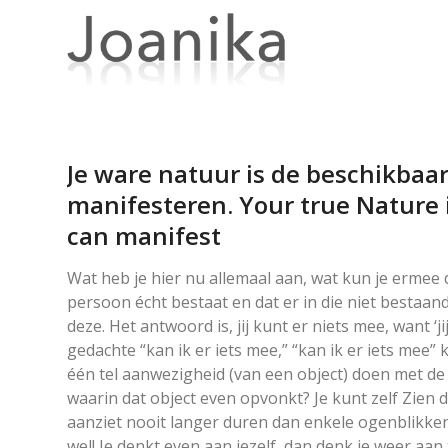
Je ware natuur is de beschikbaar
manifesteren. Your true Nature i
can manifest
Wat heb je hier nu allemaal aan, wat kun je ermee 
persoon écht bestaat en dat er in die niet besta
deze. Het antwoord is, jij kunt er niets mee, want ‘ji
gedachte “kan ik er iets mee,” “kan ik er iets mee”
één tel aanwezigheid (van een object) doen met d
waarin dat object even opvonkt? Je kunt zelf Zien d
aanziet nooit langer duren dan enkele ogenblikken. 
wel! Je denkt even aan jezelf, dan denk je weer a