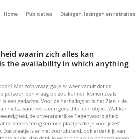
Home
Publicaties
Dialogen, lezingen en retraites
heid waarin zich alles kan
s the availability in which anything
doen? Met zo’n vraag ga je er weer vanuit dat de
ande persoon een vraag op zou kunnen komen zoals
j’ is een gedachte. Voor de herhaling: er is het Zien + de
 kan niets, want het is een gedachte, een object. Wat kan
e eeuwigheid, de onveranderlijke Tegenwoordigheid
at de steeds terugkerende plaatjes die je voor jezelf
Dat plaatje is er niet voortdurend, ook al denk jij van
an tante Annie, dan denk je weer aan welke boodschappen