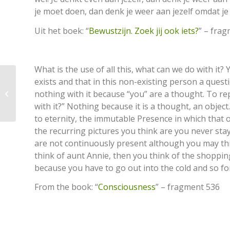
je moet doen, dan denk je weer aan jezelf omdat je
Uit het boek: “
Bewustzijn. Zoek jij ook iets?
” – fra
What is the use of all this, what can we do with it?
De meeste angsten
exists and that in this non-existing person a quest
liggen in het verlengde
nothing with it because “you” are a thought. To re
van de angst om niet
with it?” Nothing because it is a thought, an objec
geliefd te z...
to eternity, the immutable Presence in which that ob
the recurring pictures you think are you never st
are not continuously present although you may thin
think of aunt Annie, then you think of the shoppin
because you have to go out into the cold and so fo
From the book: “
Consciousness
” – fragment 536