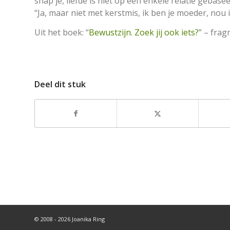
snap je, liefde is niet op één enkele relatie gebas
“Ja, maar niet met kerstmis, ik ben je moeder, nou 
Uit het boek: “
Bewustzijn. Zoek jij ook iets?
” – frag
Deel dit stuk
© 2008 - 2026 Joanika Ring