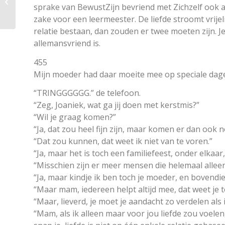
sprake van BewustZijn bevriend met Zichzelf ook al z
boekfragmenten
zake voor een leermeester. De liefde stroomt vrijel
relatie bestaan, dan zouden er twee moeten zijn. 
allemansvriend is.
455
Mijn moeder had daar moeite mee op speciale dage
“TRINGGGGGG.” de telefoon.
“Zeg, Joaniek, wat ga jij doen met kerstmis?”
“Wil je graag komen?”
“Ja, dat zou heel fijn zijn, maar komen er dan ook
“Dat zou kunnen, dat weet ik niet van te voren.”
“Ja, maar het is toch een familiefeest, onder elkaar,
“Misschien zijn er meer mensen die helemaal alleen 
“Ja, maar kindje ik ben toch je moeder, en bovendie
“Maar mam, iedereen helpt altijd mee, dat weet je t
“Maar, lieverd, je moet je aandacht zo verdelen al
“Mam, als ik alleen maar voor jou liefde zou voelen,