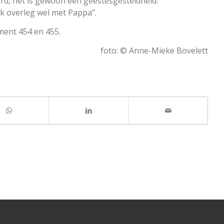
eerd, het is gewoon een geestesgesteldheid.”
ik overleg wel met Pappa”.
ment 454 en 455.
foto: © Anne-Mieke Bovelett