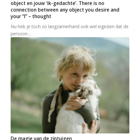
object en jouw ‘ik-gedachte’. There is no
connection between any object you desire and
your “I” – thought
Nu heb je toch zo langzamerhand ook wel ingezien dat de
persoon…
De magie van de zintuigen