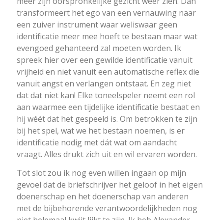
meer zijn oorspronkelijke gezicht weer zien. Dan
transformeert het ego van een vernauwing naar
een zuiver instrument waar weliswaar geen
identificatie meer mee hoeft te bestaan maar wat
evengoed gehanteerd zal moeten worden. Ik
spreek hier over een gewilde identificatie vanuit
vrijheid en niet vanuit een automatische reflex die
vanuit angst en verlangen ontstaat. En zeg niet
dat dat niet kan! Elke toneelspeler neemt een rol
aan waarmee een tijdelijke identificatie bestaat en
hij wéét dat het gespeeld is. Om betrokken te zijn
bij het spel, wat we het bestaan noemen, is er
identificatie nodig met dát wat om aandacht
vraagt. Alles drukt zich uit en wil ervaren worden.
Tot slot zou ik nog even willen ingaan op mijn
gevoel dat de briefschrijver het geloof in het eigen
doenerschap en het doenerschap van anderen
met de bijbehorende verantwoordelijkheden nog
niet helemaal kwijt lijkt te zijn. Ik heb Alexander