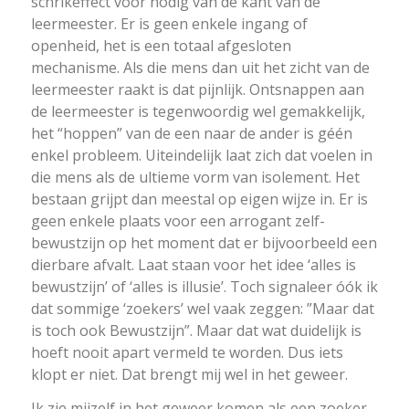
schrikeffect voor nodig van de kant van de
leermeester. Er is geen enkele ingang of
openheid, het is een totaal afgesloten
mechanisme. Als die mens dan uit het zicht van de
leermeester raakt is dat pijnlijk. Ontsnappen aan
de leermeester is tegenwoordig wel gemakkelijk,
het “hoppen” van de een naar de ander is géén
enkel probleem. Uiteindelijk laat zich dat voelen in
die mens als de ultieme vorm van isolement. Het
bestaan grijpt dan meestal op eigen wijze in. Er is
geen enkele plaats voor een arrogant zelf-
bewustzijn op het moment dat er bijvoorbeeld een
dierbare afvalt. Laat staan voor het idee ‘alles is
bewustzijn’ of ‘alles is illusie’. Toch signaleer óók ik
dat sommige ‘zoekers’ wel vaak zeggen: ”Maar dat
is toch ook Bewustzijn”. Maar dat wat duidelijk is
hoeft nooit apart vermeld te worden. Dus iets
klopt er niet. Dat brengt mij wel in het geweer.
Ik zie mijzelf in het geweer komen als een zoeker