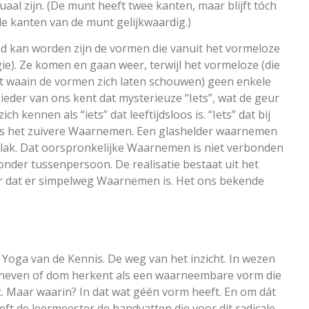
aal zijn. (De munt heeft twee kanten, maar blijft tóch
de kanten van de munt gelijkwaardig.)
d kan worden zijn de vormen die vanuit het vormeloze
e). Ze komen en gaan weer, terwijl het vormeloze (die
at waain de vormen zich laten schouwen) geen enkele
eder van ons kent dat mysterieuze “Iets”, wat de geur
h kennen als “iets” dat leeftijdsloos is. “Iets” dat bij
ou is het zuivere Waarnemen. Een glashelder waarnemen
jk vlak. Dat oorspronkelijke Waarnemen is niet verbonden
nder tussenpersoon. De realisatie bestaat uit het
ar dat er simpelweg Waarnemen is. Het ons bekende
Yoga van de Kennis. De weg van het inzicht. In wezen
rheven of dom herkent als een waarneembare vorm die
st. Maar waarin? In dat wat géén vorm heeft. En om dát
t de leermeester de handvatten die voor dit radicale