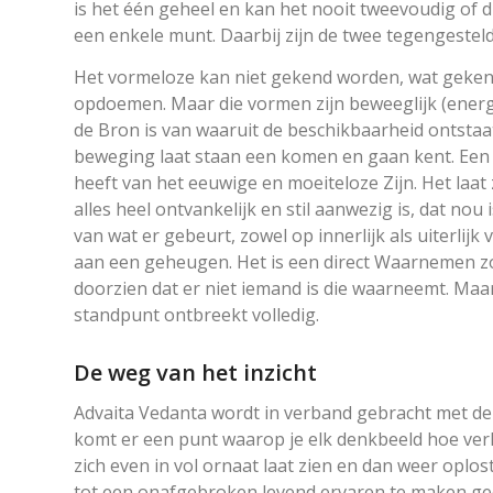
is het één geheel en kan het nooit tweevoudig of du
een enkele munt. Daarbij zijn de twee tegengestel
Het vormeloze kan niet gekend worden, wat geken
opdoemen. Maar die vormen zijn beweeglijk (energi
de Bron is van waaruit de beschikbaarheid ontsta
beweging laat staan een komen en gaan kent. Een i
heeft van het eeuwige en moeiteloze Zijn. Het laat zic
alles heel ontvankelijk en stil aanwezig is, dat n
van wat er gebeurt, zowel op innerlijk als uiterli
aan een geheugen. Het is een direct Waarnemen zo
doorzien dat er niet iemand is die waarneemt. Ma
standpunt ontbreekt volledig.
De weg van het inzicht
Advaita Vedanta wordt in verband gebracht met de 
komt er een punt waarop je elk denkbeeld hoe ve
zich even in vol ornaat laat zien en dan weer oplo
tot een onafgebroken levend ervaren te maken geef