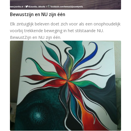
Bewustzijn en NU zijn één
Elk zintuiglijk beleven doet zich voor als een onophoudelijk
voorbij trekkende beweging in het stilstaande NU.
BewustZijn en NU zijn één.