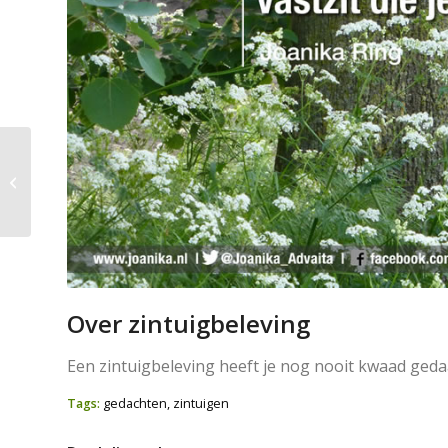
Over onoverkomelijke
problemen
Over zintuigbeleving
Een zintuigbeleving heeft je nog nooit kwaad gedaan
Tags:
gedachten
,
zintuigen