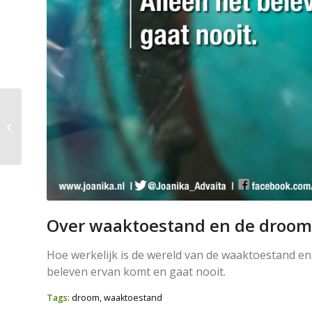
Wat is angst? (artikel in
InZicht)
Over waaktoestand en de droom
Hoe werkelijk is de wereld van de waaktoestand e
beleven ervan komt en gaat nooit.
Tags:
droom
,
waaktoestand