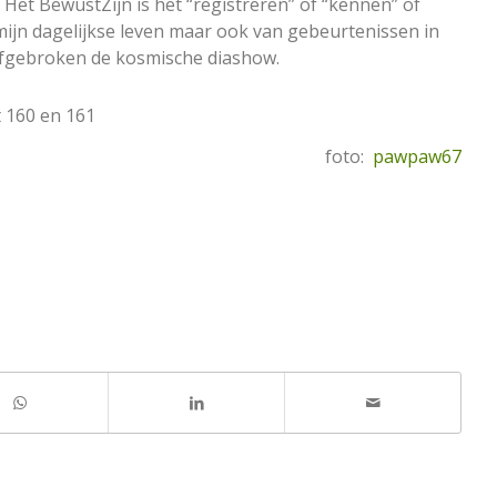
. Het BewustZijn is het “registreren” of “kennen” of
n mijn dagelijkse leven maar ook van gebeurtenissen in
nafgebroken de kosmische diashow.
t 160 en 161
foto:
pawpaw67