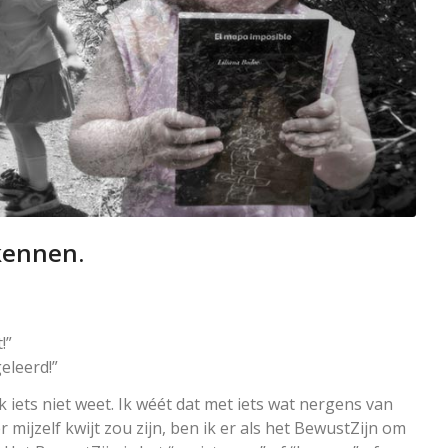
 kennen.
!”
geleerd!”
ik iets niet weet. Ik wéét dat met iets wat nergens van
er mijzelf kwijt zou zijn, ben ik er als het BewustZijn om