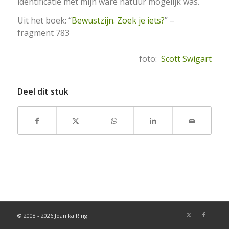
identificatie met mijn ware natuur mogelijk was.
Uit het boek: “
Bewustzijn. Zoek je iets?
” –
fragment 783
foto:
Scott Swigart
Deel dit stuk
© 2008 - 2026 Joanika Ring