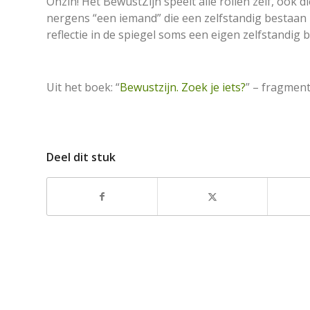
Onzin! Het BewustZijn speelt alle rollen zelf, ook
nergens “een iemand” die een zelfstandig bestaan
reflectie in de spiegel soms een eigen zelfstandig b
Uit het boek: “
Bewustzijn. Zoek je iets?
” – fragmen
Deel dit stuk