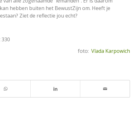
 die van alle zogenaamde “iemanden”. Er is daarom
 kan hebben buiten het BewustZijn om. Heeft je
estaan? Ziet de reflectie jou echt?
t 330
foto:
Vlada Karpowich