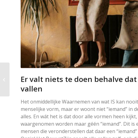
De beleving van het
lichaam wordt
Er valt niets te doen behalve dat
samengesteld uit de
vallen
zintuiglijke
impressies....
Het onmiddellijke Waarnemen van wat IS kan nooi
menselijke vorm, maar er woont niet “iemand” in d
alles. En wát het is dat door alle vormen heen kijk
waargenomen worden maar géén “iemand”. Dit is een
mensen die veronderstellen dat daar een “iemand” zit