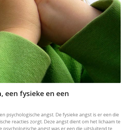
, een fysieke en een
n psychologische angst. De fysieke angst is er een die
sche reacties zorgt. Deze angst dient om het lichaam te
psychologische angst was er een die uitsluitend te