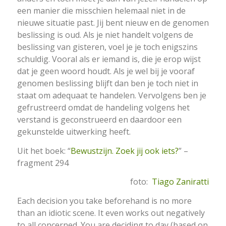
een manier die misschien helemaal niet in de
nieuwe situatie past. Jij bent nieuw en de genomen
beslissing is oud. Als je niet handelt volgens de
beslissing van gisteren, voel je je toch enigszins
schuldig. Vooral als er iemand is, die je erop wijst
dat je geen woord houdt. Als je wel bij je vooraf
genomen beslissing blijft dan ben je toch niet in
staat om adequaat te handelen. Vervolgens ben je
gefrustreerd omdat de handeling volgens het
verstand is geconstrueerd en daardoor een
gekunstelde uitwerking heeft.
Uit het boek: “
Bewustzijn. Zoek jij ook iets?
” –
fragment 294
foto:
Tiago Zaniratti
Each decision you take beforehand is no more
than an idiotic scene. It even works out negatively
to all concerned. You are deciding to day (based on