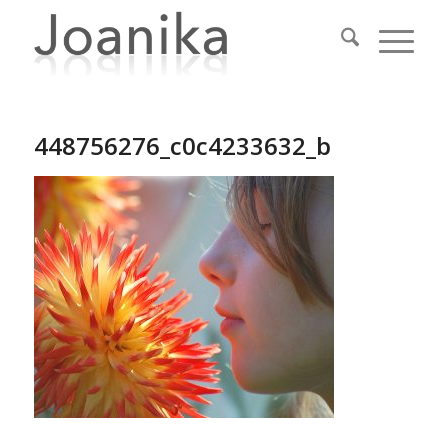
448756276_c0c4233632_b